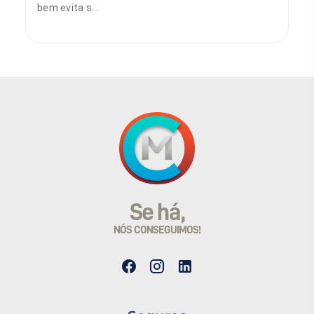
bem evita s...
Sónia Sobral
9 de março de 2026
Se há,
NÓS CONSEGUIMOS!