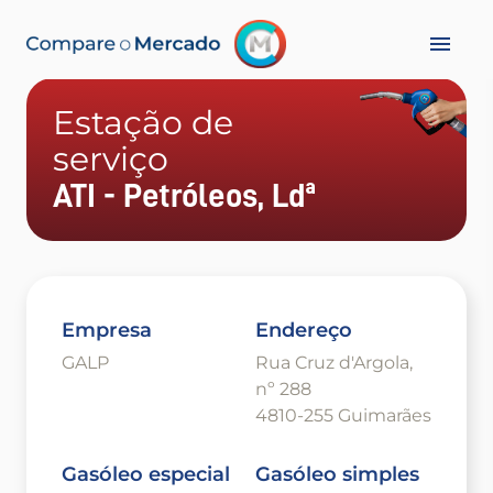
Estação de
serviço
ATI - Petróleos, Ldª
Empresa
Endereço
GALP
Rua Cruz d'Argola,
nº 288
4810-255 Guimarães
Gasóleo especial
Gasóleo simples