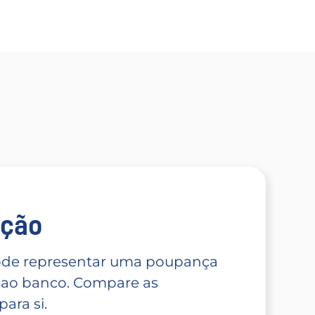
̧ão
 pode representar uma poupança
 ao banco. Compare as
ara si.