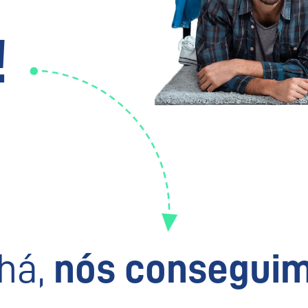
!
há,
nós conseguim