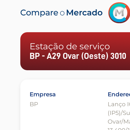
Estação de serviço
BP - A29 Ovar (Oeste) 3010
Empresa
Endere
BP
Lanço I
(IP5)/S
Ovar/M