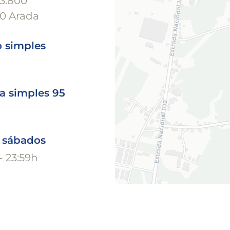
13.800
0 Arada
o simples
a simples 95
o sábados
- 23:59h