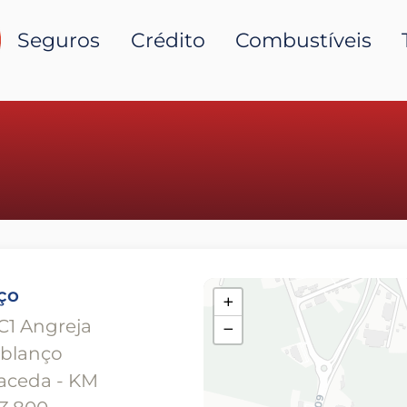
Seguros
Crédito
Combustíveis
ço
+
C1 Angreja
−
ublanço
aceda - KM