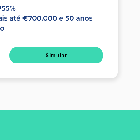
TP55%
is até €700.000 e 50 anos
do
Simular