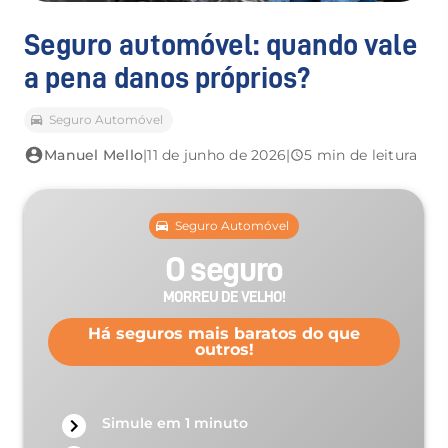
Seguro automóvel: quando vale
a pena danos próprios?
Seguro Automóvel
Manuel Mello
|
11 de junho de 2026
|
5 min de leitura
Seguro Automóvel
O seguro
MORREU DE VELHO!
Há seguros mais baratos do que
outros!
Simule em 1 minuto