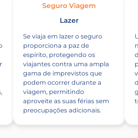
Seguro Viagem
Lazer
Se viaja em lazer o seguro
o
proporciona a paz de
n
espírito, protegendo os
d
r
viajantes contra uma ampla
p
gama de imprevistos que
v
podem ocorrer durante a
d
,
viagem, permitindo
g
aproveite as suas férias sem
t
preocupações adicionais.