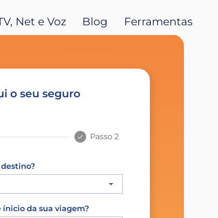
TV, Net e Voz
Blog
Ferramentas
ui
o seu seguro
Passo 2
 destino?
 ínicio da sua viagem?