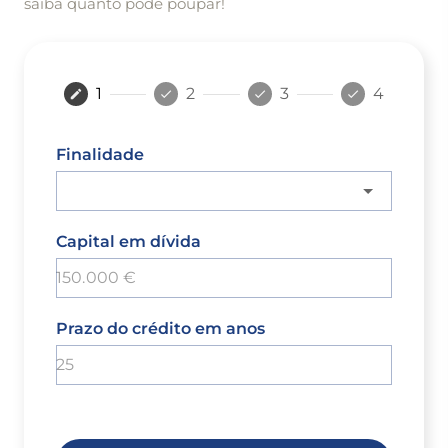
saiba quanto pode poupar!
1
2
3
4
Finalidade
Capital em dívida
Prazo do crédito em anos