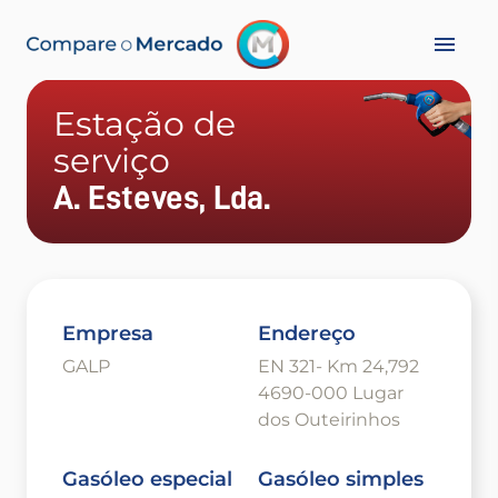
Estação de
serviço
A. Esteves, Lda.
Empresa
Endereço
GALP
EN 321- Km 24,792
4690-000 Lugar
dos Outeirinhos
Gasóleo especial
Gasóleo simples