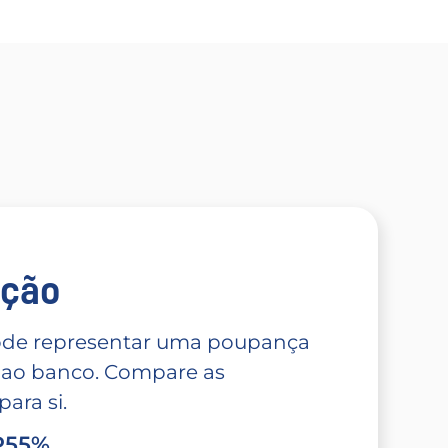
̧ão
 pode representar uma poupança
 ao banco. Compare as
ara si.
TP55%