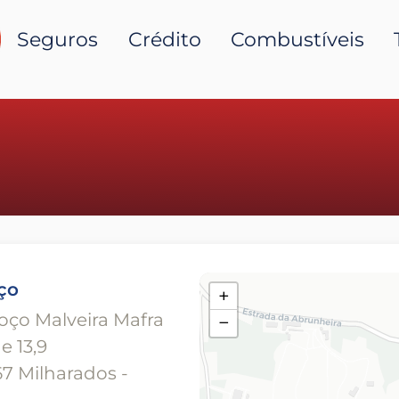
Seguros
Crédito
Combustíveis
ço
+
Troço Malveira Mafra
−
e 13,9
7 Milharados -