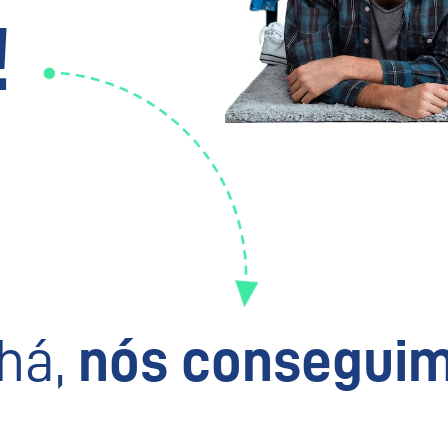
!
há,
nós conseguim