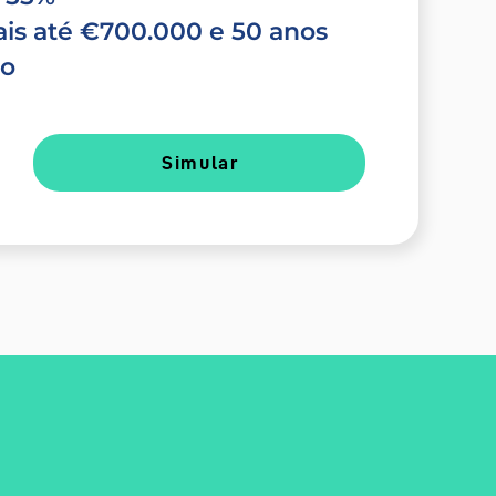
is até €700.000 e 50 anos
do
Simular