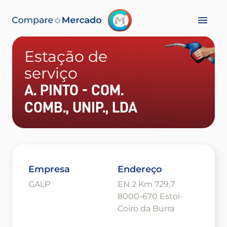
Estação de
serviço
A. PINTO - COM.
COMB., UNIP., LDA
Empresa
Endereço
GALP
EN 2 Km 729,7
8000-670 Estoi-
Coiro da Burra