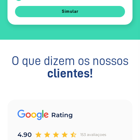
Simular
O que dizem os nossos
clientes!
Rating
4.90
153 avaliaçoes