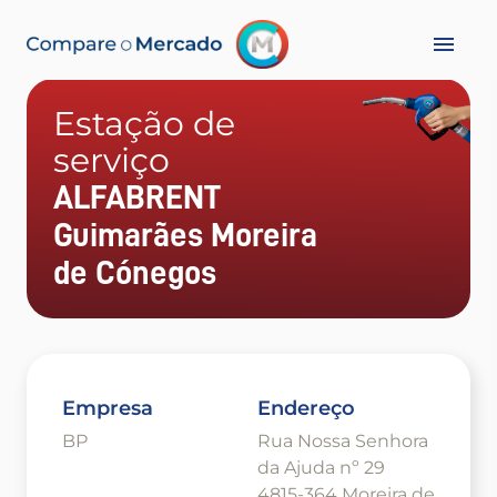
Estação de
serviço
ALFABRENT
Guimarães Moreira
de Cónegos
Empresa
Endereço
BP
Rua Nossa Senhora
da Ajuda nº 29
4815-364 Moreira de