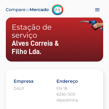
Estação de
serviço
Alves Correia &
Filho Lda.
Empresa
Endereço
GALP
EN 18
6230-000
Alpedrinha