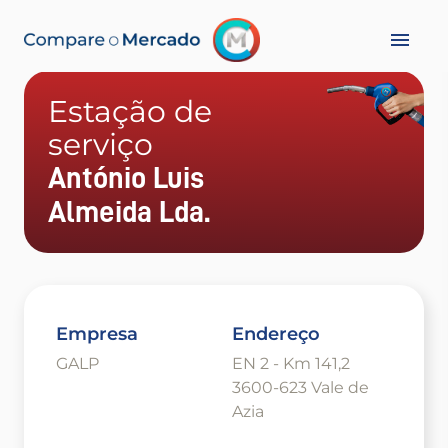
Estação de
serviço
António Luis
Almeida Lda.
Empresa
Endereço
GALP
EN 2 - Km 141,2
3600-623 Vale de
Azia