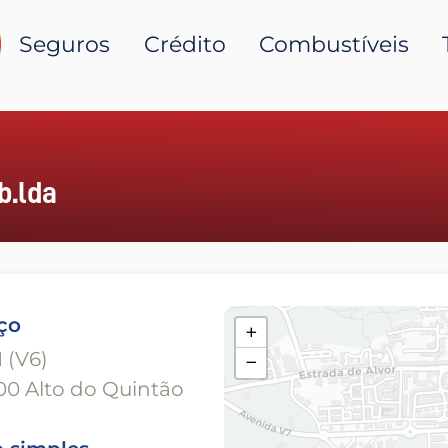
Seguros
Crédito
Combustíveis
b.lda
ço
+
 (V6)
−
0 Alto do Quintão