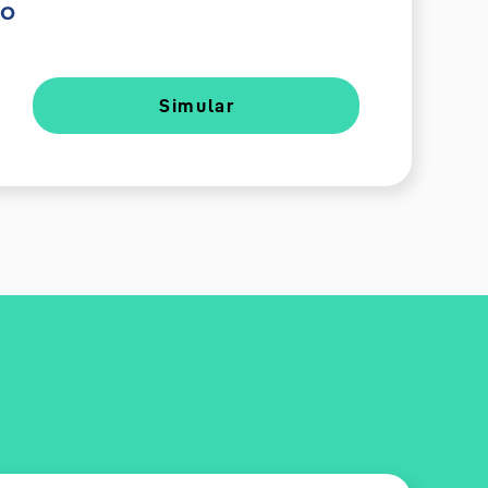
do
Simular