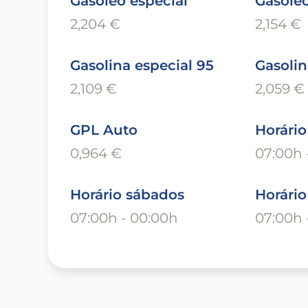
Gasóleo especial
Gasóle
2,204 €
2,154 €
Gasolina especial 95
Gasolin
2,109 €
2,059 €
GPL Auto
Horário
0,964 €
07:00h 
Horário sábados
Horári
07:00h - 00:00h
07:00h 