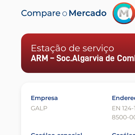
Estação de serviço
ARM – Soc.Algarvia de Com
Empresa
Endere
GALP
EN 124-1
8500-00