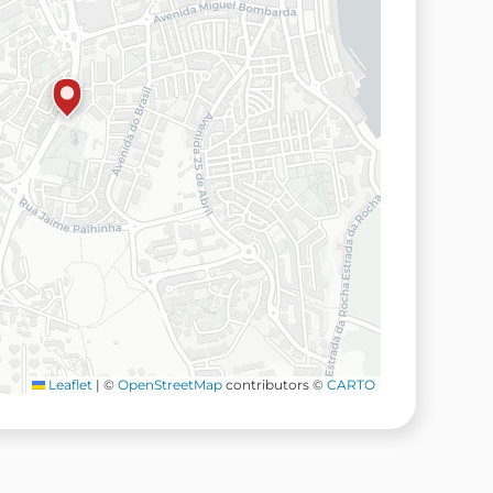
Leaflet
|
©
OpenStreetMap
contributors ©
CARTO