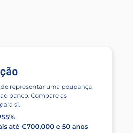
̧ão
 pode representar uma poupança
 ao banco. Compare as
ara si.
TP55%
is até €700.000 e 50 anos