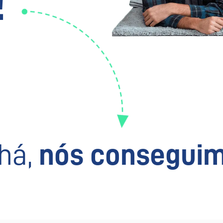
!
há,
nós conseguim