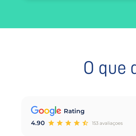
O que 
Rating
4.90
153 avaliaçoes