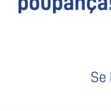
poupança
Se 