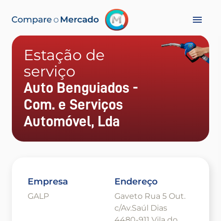
Estação de
serviço
Auto Benguiados -
Com. e Serviços
Automóvel, Lda
Empresa
Endereço
GALP
Gaveto Rua 5 Out.
c/Av.Saúl Dias
4480-911 Vila do