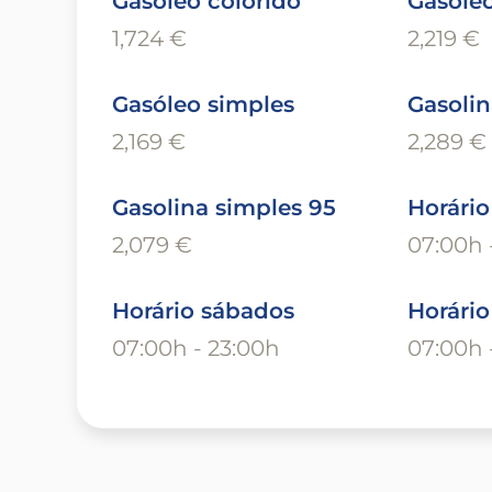
Gasóleo colorido
Gasóleo
1,724 €
2,219 €
Gasóleo simples
Gasolin
2,169 €
2,289 €
Gasolina simples 95
Horário
2,079 €
07:00h 
Horário sábados
Horári
07:00h - 23:00h
07:00h 