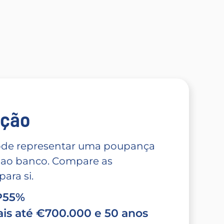
̧ão
 pode representar uma poupança
 ao banco. Compare as
ara si.
TP55%
is até €700.000 e 50 anos