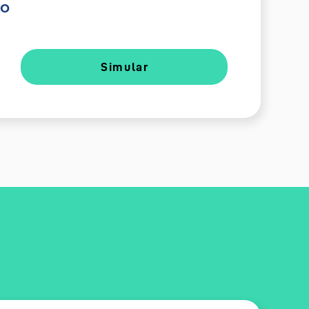
do
Simular