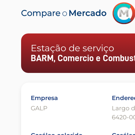
Estação de serviço
BARM, Comercio e Combusti
Empresa
Endere
GALP
Largo d
6420-0