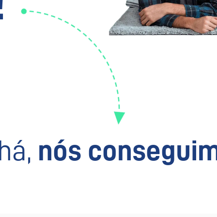
!
há,
nós conseguim