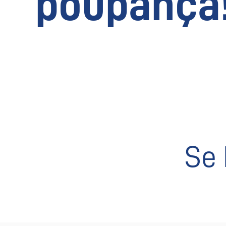
poupança
Se 