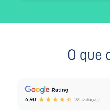
O que 
Rating
4.90
153 avaliaçoes