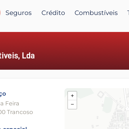
Seguros
Crédito
Combustíveis
veis, Lda
ço
+
a Feira
−
00 Trancoso