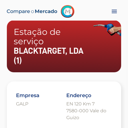
Estação de
serviço
BLACKTARGET, LDA
(1)
Empresa
Endereço
GALP
EN 120 Km 7
7580-000 Vale do
Guizo