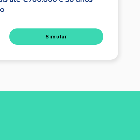
do
Simular