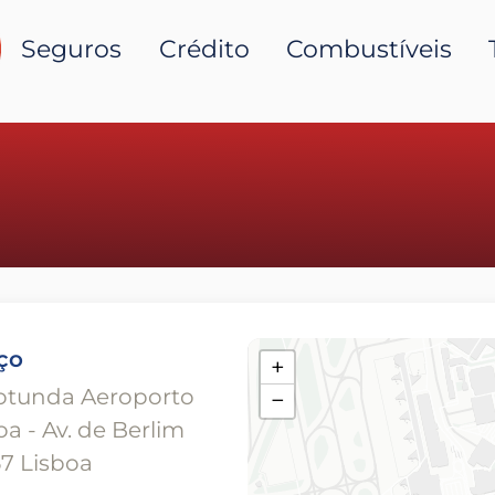
Seguros
Crédito
Combustíveis
ço
+
otunda Aeroporto
−
oa - Av. de Berlim
7 Lisboa