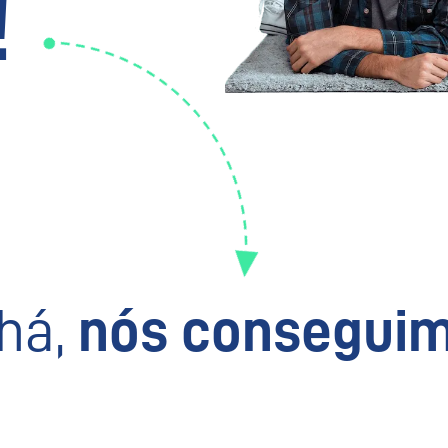
!
há,
nós conseguim