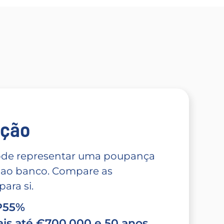
̧ão
 pode representar uma poupança
 ao banco. Compare as
ara si.
TP55%
is até €700.000 e 50 anos