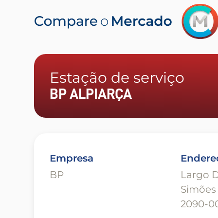
Estação de serviço
BP ALPIARÇA
Empresa
Endere
BP
Largo D
Simões 
2090-00