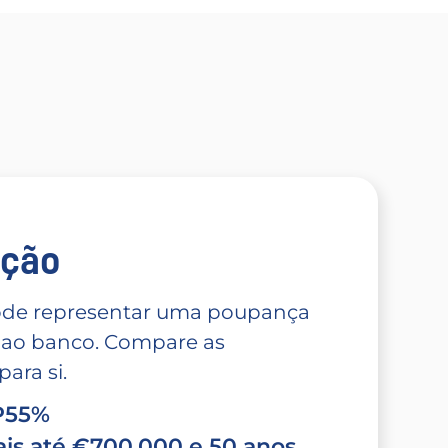
̧ão
 pode representar uma poupança
 ao banco. Compare as
ara si.
TP55%
is até €700.000 e 50 anos