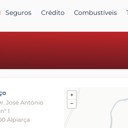
Seguros
Crédito
Combustíveis
ço
+
r. José António
−
nº 1
0 Alpiarça