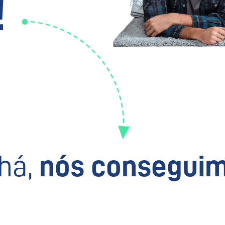
!
há,
nós conseguim