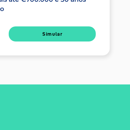
do
Simular