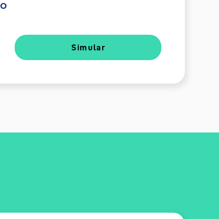
do
Simular