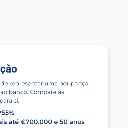
̧ão
 pode representar uma poupança
 ao banco. Compare as
ara si.
TP55%
is até €700.000 e 50 anos