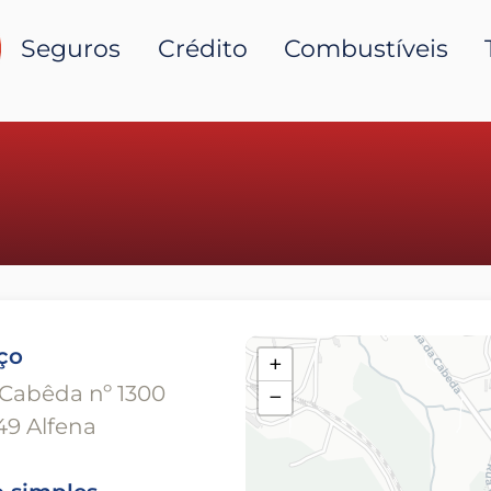
Seguros
Crédito
Combustíveis
ço
+
Cabêda nº 1300
−
9 Alfena