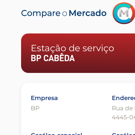
Estação de serviço
BP CABÊDA
Empresa
Endere
BP
Rua de 
4445-04