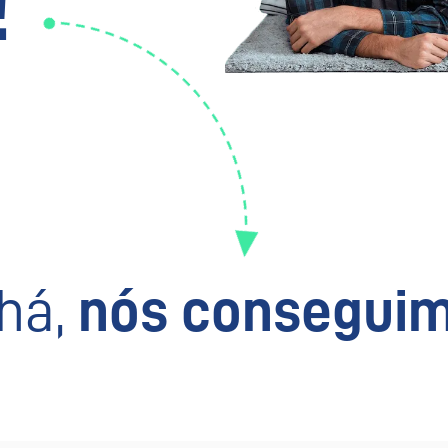
!
há,
nós conseguim