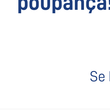
poupança
Se 