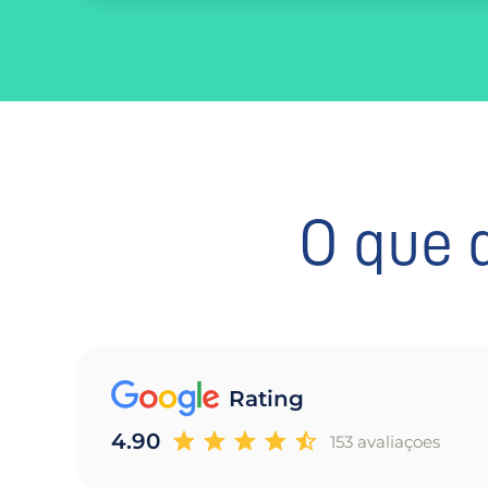
O que 
Rating
4.90
153 avaliaçoes