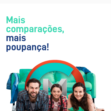
Mais
comparações,
mais
poupança!