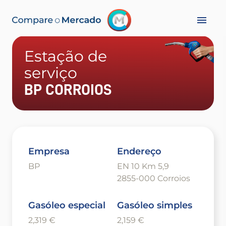
Estação de
serviço
BP CORROIOS
Empresa
Endereço
BP
EN 10 Km 5,9
2855-000 Corroios
Gasóleo especial
Gasóleo simples
2,319 €
2,159 €