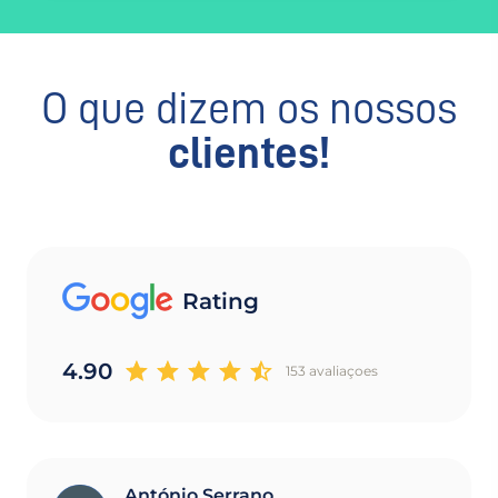
O que dizem os nossos
clientes!
Rating
4.90
153 avaliaçoes
António Serrano