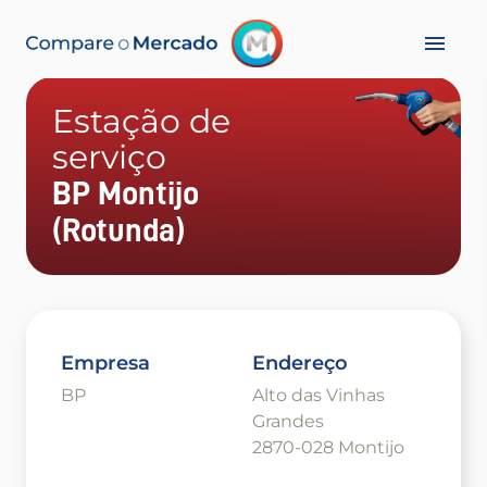
Estação de
serviço
BP Montijo
(Rotunda)
Empresa
Endereço
BP
Alto das Vinhas
Grandes
2870-028 Montijo