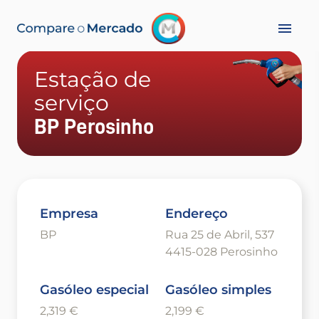
Estação de
serviço
BP Perosinho
Empresa
Endereço
BP
Rua 25 de Abril, 537
4415-028 Perosinho
Gasóleo especial
Gasóleo simples
2,319 €
2,199 €