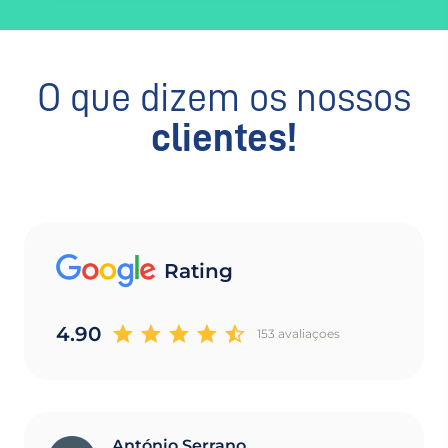
O que dizem os nossos
clientes!
Rating
4.90
153 avaliaçoes
António Serrano