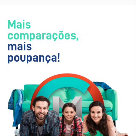
Mais
comparações,
mais
poupança!