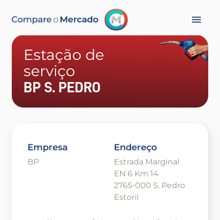
Estação de
serviço
BP S. PEDRO
Empresa
Endereço
BP
Estrada Marginal
EN 6 Km 14
2765-000 S. Pedro
Estoril