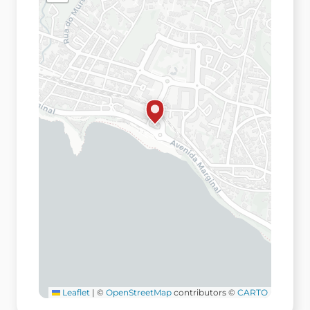
Leaflet
|
©
OpenStreetMap
contributors ©
CARTO