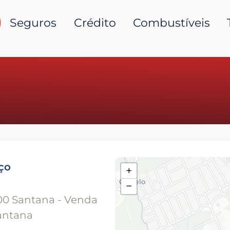
Seguros
Crédito
Combustíveis
ço
+
−
00 Santana - Venda
antana