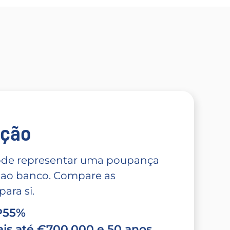
̧ão
 pode representar uma poupança
 ao banco. Compare as
ara si.
TP55%
is até €700.000 e 50 anos