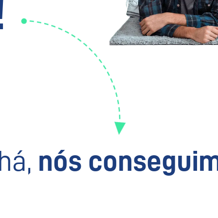
!
há,
nós conseguim