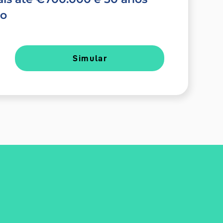
do
Simular