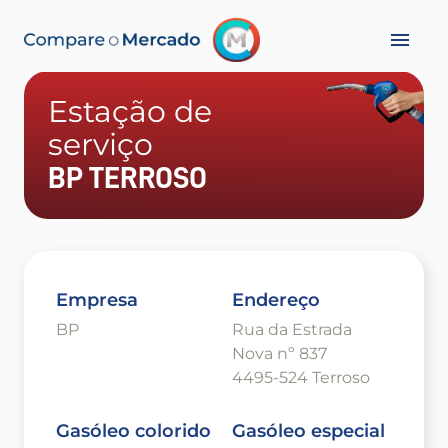
Estação de
serviço
BP TERROSO
Empresa
Endereço
BP
Rua da Estrada
Nova nº 837
4495-524 Terroso
Gasóleo colorido
Gasóleo especial