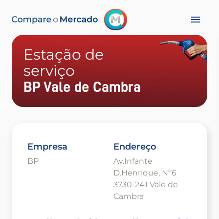
Estação de
serviço
BP Vale de Cambra
Empresa
Endereço
BP
Av.Infante
D.Henrique, Nº6
3730-241 Vale de
Cambra