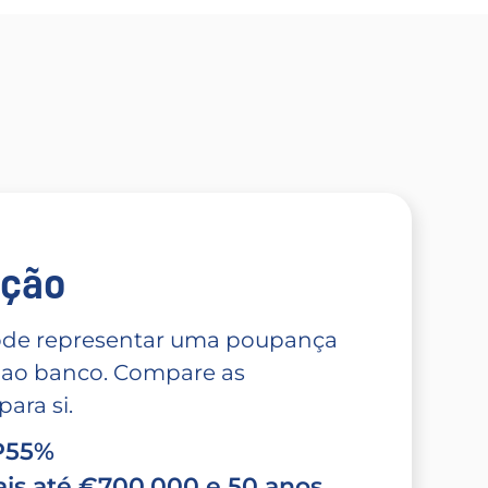
̧ão
 pode representar uma poupança
 ao banco. Compare as
ara si.
TP55%
is até €700.000 e 50 anos