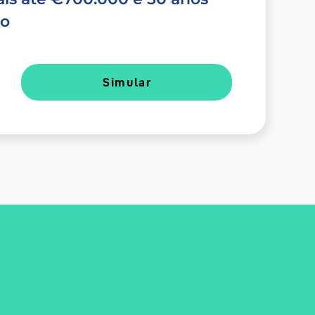
do
Simular