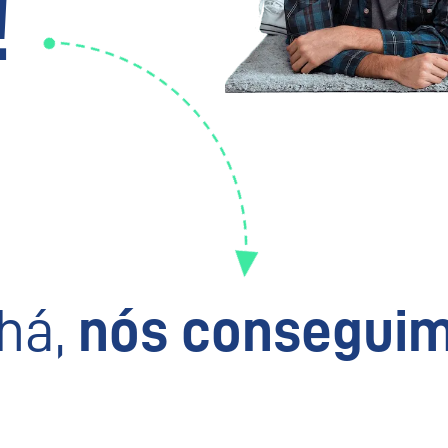
!
há,
nós conseguim