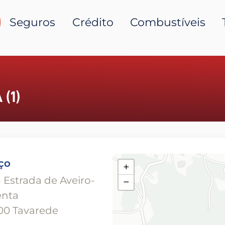
Seguros
Crédito
Combustíveis
(1)
ço
+
- Estrada de Aveiro-
−
enta
00 Tavarede