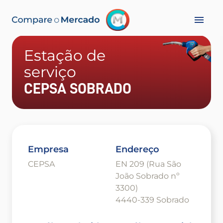
Estação de
serviço
CEPSA SOBRADO
Empresa
Endereço
CEPSA
EN 209 (Rua São
João Sobrado nº
3300)
4440-339 Sobrado