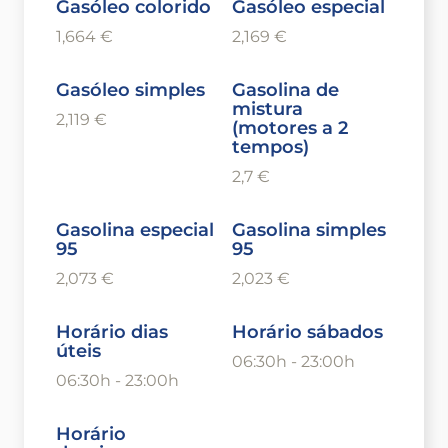
Gasóleo colorido
Gasóleo especial
1,664 €
2,169 €
Gasóleo simples
Gasolina de
mistura
2,119 €
(motores a 2
tempos)
2,7 €
Gasolina especial
Gasolina simples
95
95
2,073 €
2,023 €
Horário dias
Horário sábados
úteis
06:30h - 23:00h
06:30h - 23:00h
Horário