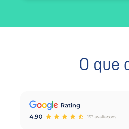
O que 
Rating
4.90
153 avaliaçoes