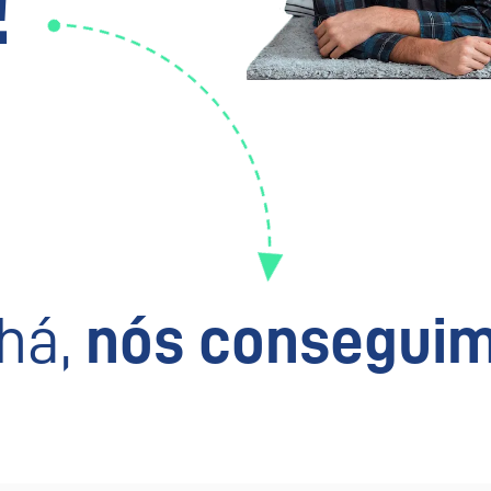
!
há,
nós conseguim