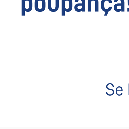
poupança
Se 