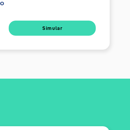
do
Simular