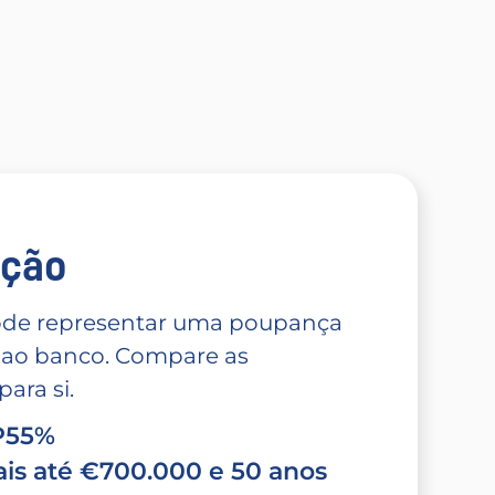
̧ão
 pode representar uma poupança
 ao banco. Compare as
ara si.
TP55%
is até €700.000 e 50 anos