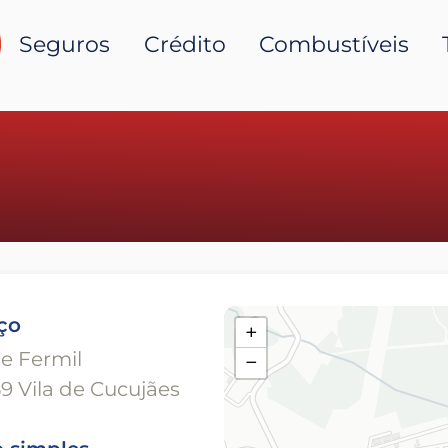
Seguros
Crédito
Combustíveis
ço
+
e Fermil
−
9 Vila de Cucujães