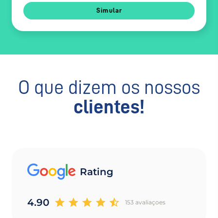
Simular
O que dizem os nossos
clientes!
Rating
4.90
153 avaliaçoes