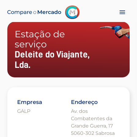
Estação de
serviço
Deleite do Viajante,
Lda.
Empresa
Endereço
GALP
Av. dos
Combatentes da
Grande Guerra, 17
5060-302 Sabrosa