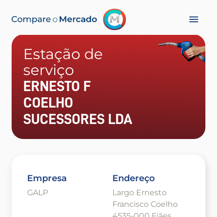
Estação de
serviço
ERNESTO F
COELHO
SUCESSORES LDA
Empresa
Endereço
GALP
Largo Ernesto
Francisco Coelho
4535-000 Fiães