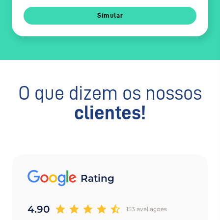
Simular
O que dizem os nossos
clientes!
Rating
4.90
153 avaliaçoes