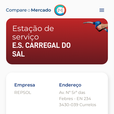
Estação de
serviço
E.S. CARREGAL DO
SAL
Empresa
Endereço
REPSOL
Av. Nª Srª das
Febres - EN 234
3430-039 Currelos