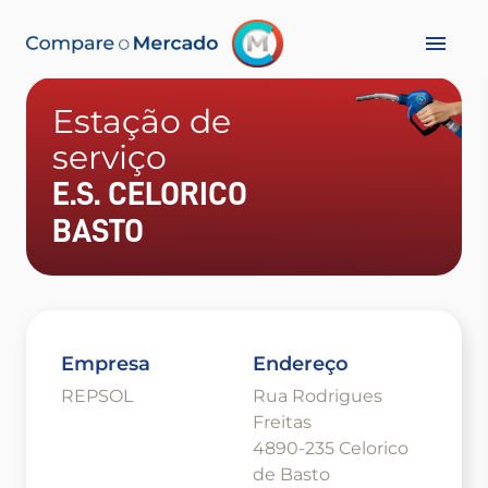
Estação de
serviço
E.S. CELORICO
BASTO
Empresa
Endereço
REPSOL
Rua Rodrigues
Freitas
4890-235 Celorico
de Basto