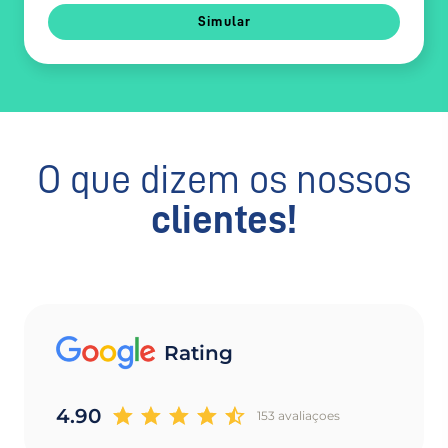
Simular
O que dizem os nossos
clientes!
Rating
4.90
153 avaliaçoes