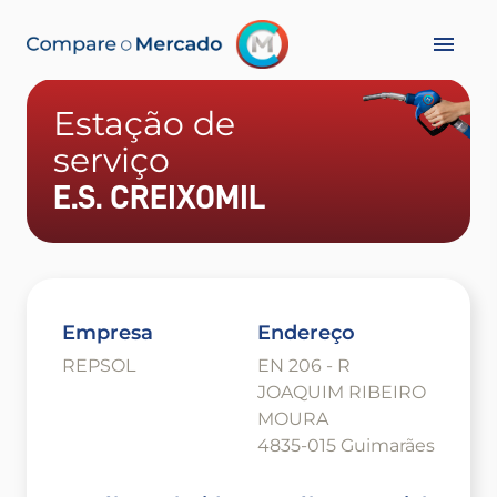
Estação de
serviço
E.S. CREIXOMIL
Empresa
Endereço
REPSOL
EN 206 - R
JOAQUIM RIBEIRO
MOURA
4835-015 Guimarães