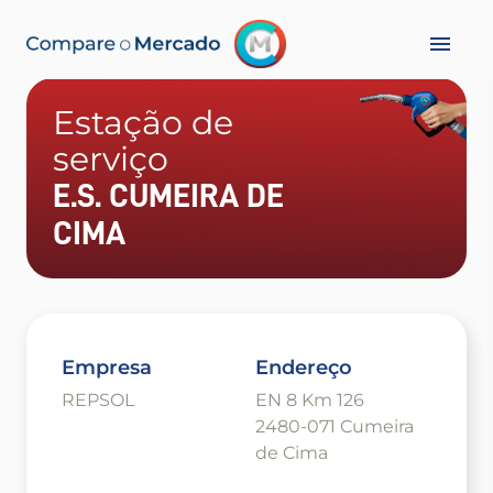
Estação de
serviço
E.S. CUMEIRA DE
CIMA
Empresa
Endereço
REPSOL
EN 8 Km 126
2480-071 Cumeira
de Cima