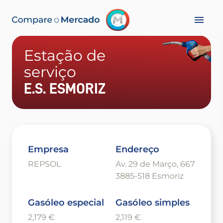
Estação de
serviço
E.S. ESMORIZ
Empresa
Endereço
REPSOL
Av. 29 de Março, 667
3885-518 Esmoriz
Gasóleo especial
Gasóleo simples
2,179 €
2,119 €