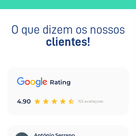
O que dizem os nossos
clientes!
Rating
4.90
153 avaliaçoes
António Serrano