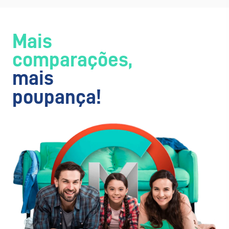
Mais
comparações,
mais
poupança!