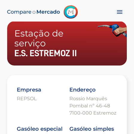
Estação de
serviço
E.S. ESTREMOZ II
Empresa
Endereço
REPSOL
Rossio Marquês
Pombal nº 46-48
7100-000 Estremoz
Gasóleo especial
Gasóleo simples