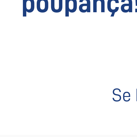
poupança
Se 