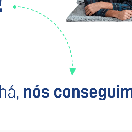
!
há,
nós conseguim