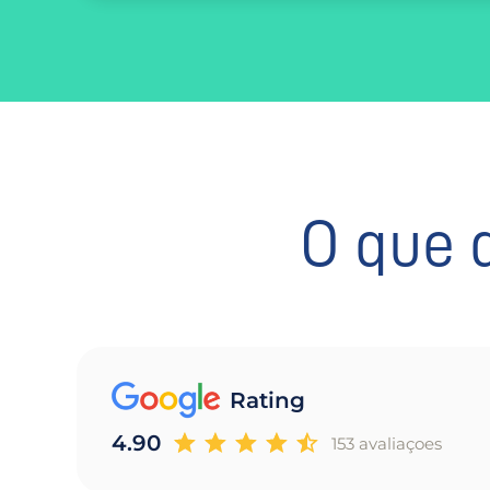
O que 
Rating
4.90
153 avaliaçoes