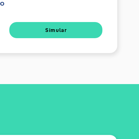
do
Simular