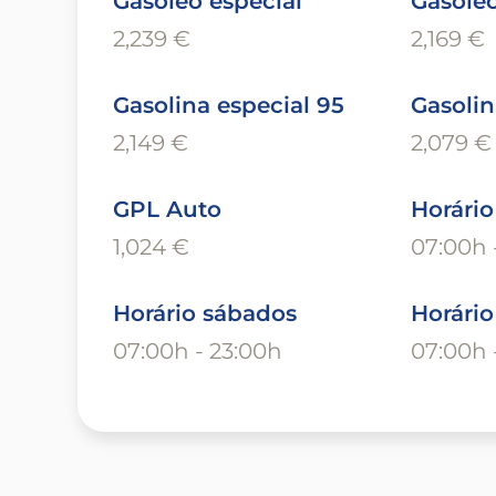
Gasóleo especial
Gasóle
2,239 €
2,169 €
Gasolina especial 95
Gasolin
2,149 €
2,079 €
GPL Auto
Horário
1,024 €
07:00h 
Horário sábados
Horári
07:00h - 23:00h
07:00h 