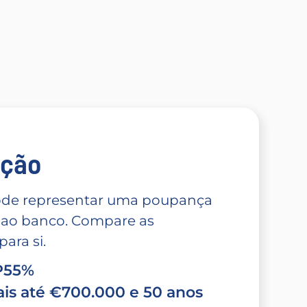
̧ão
 pode representar uma poupança
 ao banco. Compare as
ara si.
TP55%
is até €700.000 e 50 anos