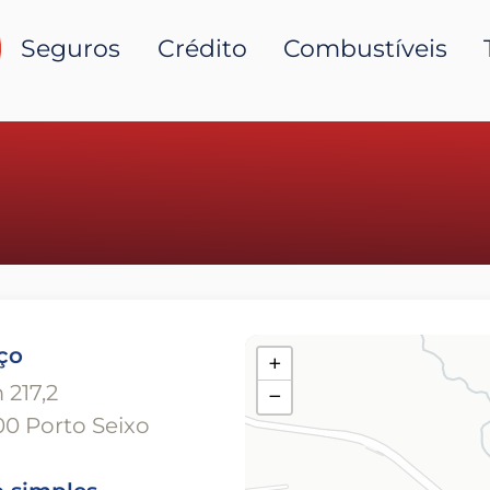
Seguros
Crédito
Combustíveis
ço
+
 217,2
−
0 Porto Seixo