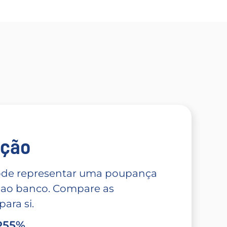
̧ão
 pode representar uma poupança
 ao banco. Compare as
ara si.
TP55%