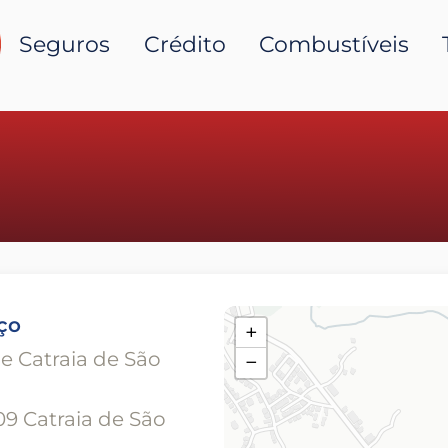
Seguros
Crédito
Combustíveis
ço
+
e Catraia de São
−
9 Catraia de São