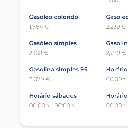
Paio
Gasóleo colorido
Gasóleo
1,784 €
2,239 €
Gasóleo simples
Gasolin
2,169 €
2,279 €
Gasolina simples 95
Horário
2,079 €
00:00h 
Horário sábados
Horári
00:00h - 00:00h
00:00h 