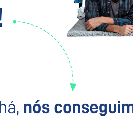
!
há,
nós conseguim