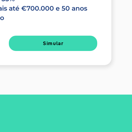
is até €700.000 e 50 anos
do
Simular