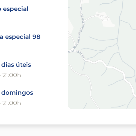
 especial
a especial 98
 dias úteis
- 21:00h
o domingos
- 21:00h