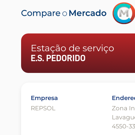
Estação de serviço
E.S. PEDORIDO
Empresa
Endere
REPSOL
Zona In
Lavague
4550-3