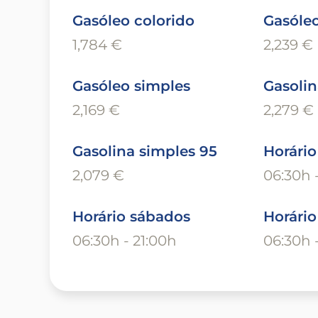
Gasóleo colorido
Gasóleo
1,784 €
2,239 €
Gasóleo simples
Gasolin
2,169 €
2,279 €
Gasolina simples 95
Horário
2,079 €
06:30h 
Horário sábados
Horári
06:30h - 21:00h
06:30h 