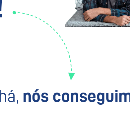
!
há,
nós conseguim