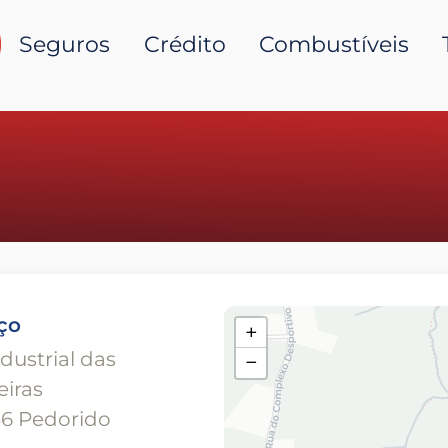
Seguros
Crédito
Combustíveis
ço
+
dustrial das
−
iras
36 Pedorido