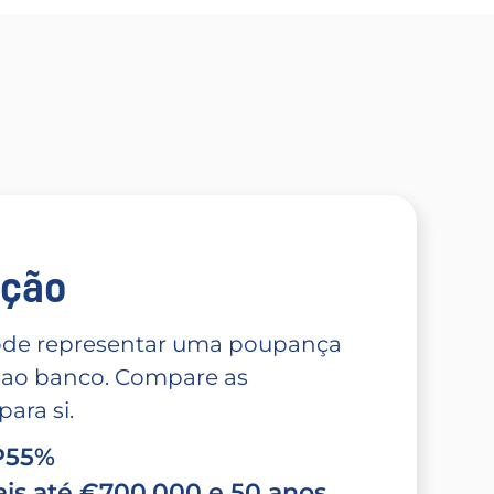
̧ão
 pode representar uma poupança
 ao banco. Compare as
ara si.
TP55%
is até €700.000 e 50 anos