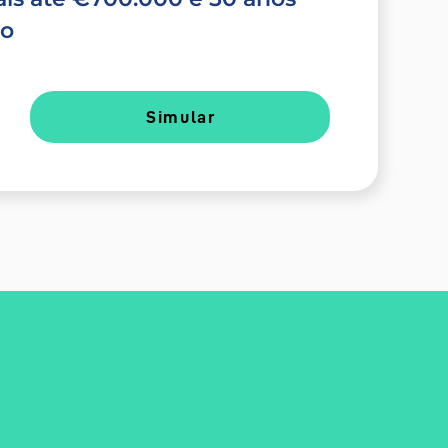
do
Simular