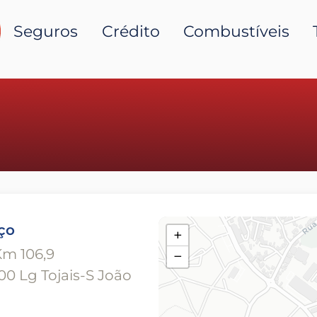
Seguros
Crédito
Combustíveis
ço
+
Km 106,9
−
0 Lg Tojais-S João