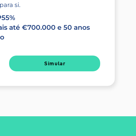
ara si.
TP55%
is até €700.000 e 50 anos
do
Simular