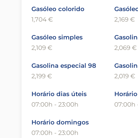
Gasóleo colorido
Gasóleo
1,704 €
2,169 €
Gasóleo simples
Gasolin
2,109 €
2,069 €
Gasolina especial 98
Gasolin
2,199 €
2,019 €
Horário dias úteis
Horári
07:00h - 23:00h
07:00h 
Horário domingos
07:00h - 23:00h