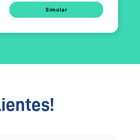
Simular
lientes!