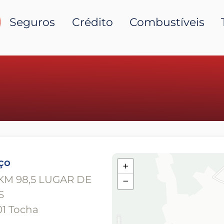
Seguros
Crédito
Combustíveis
ço
+
 KM 98,5 LUGAR DE
−
S
1 Tocha