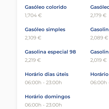
Gasóleo colorido
Gasóleo
1,704 €
2,179 €
Gasóleo simples
Gasolin
2,109 €
2,089 €
Gasolina especial 98
Gasolin
2,219 €
2,019 €
Horário dias úteis
Horári
06:00h - 23:00h
06:00h 
Horário domingos
06:00h - 23:00h