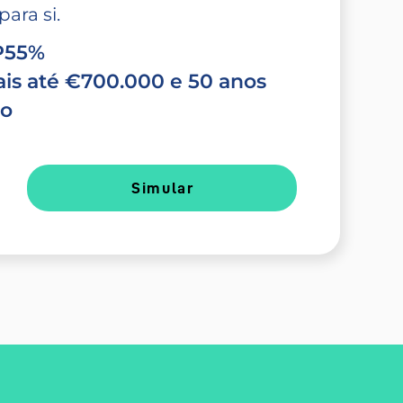
ara si.
TP55%
is até €700.000 e 50 anos
do
Simular