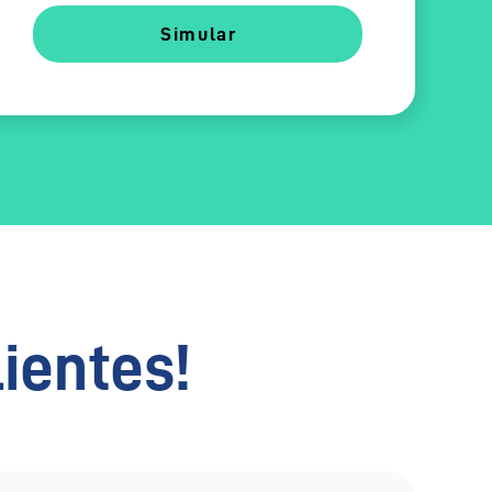
Simular
lientes!