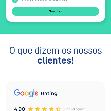
Simular
O que dizem os nossos
clientes!
Rating
4.90
153 avaliaçoes