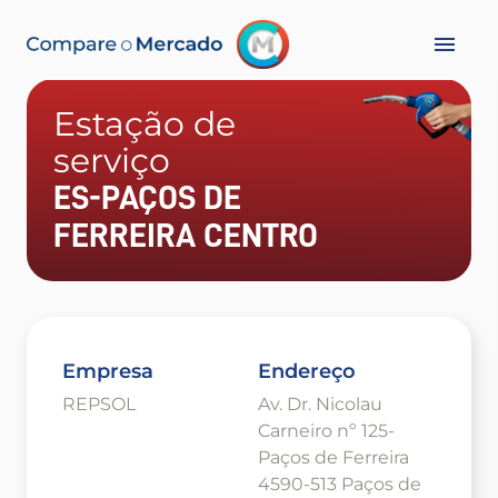
Estação de
serviço
ES-PAÇOS DE
FERREIRA CENTRO
Empresa
Endereço
REPSOL
Av. Dr. Nicolau
Carneiro nº 125-
Paços de Ferreira
4590-513 Paços de