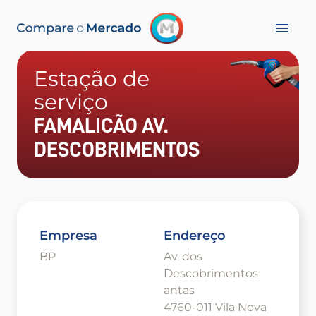
Estação de
serviço
FAMALICÃO AV.
DESCOBRIMENTOS
Empresa
Endereço
BP
Av. dos
Descobrimentos
antas
4760-011 Vila Nova