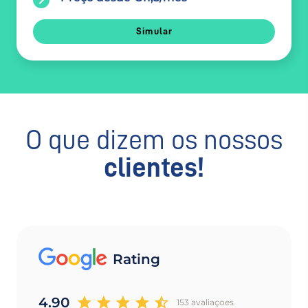
Simular
O que dizem os nossos
clientes!
Rating
4.90
153 avaliaçoes