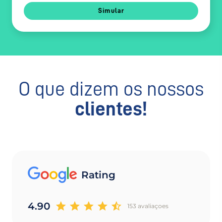
Simular
O que dizem os nossos
clientes!
Rating
4.90
153 avaliaçoes