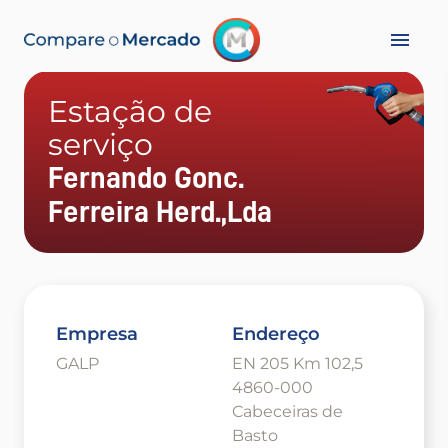
Estação de
serviço
Fernando Gonc.
Ferreira Herd.,Lda
Empresa
Endereço
GALP
EN 205 Km 102,5
4860-000
Cabeceiras de
Basto