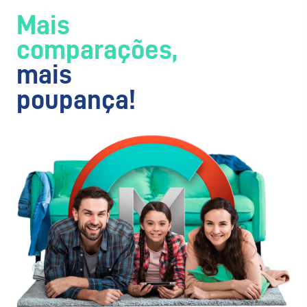
Mais
comparações,
mais
poupança!