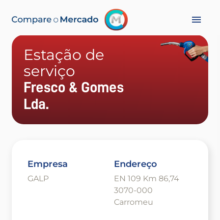
Estação de
serviço
Fresco & Gomes
Lda.
Empresa
Endereço
GALP
EN 109 Km 86,74
3070-000
Carromeu