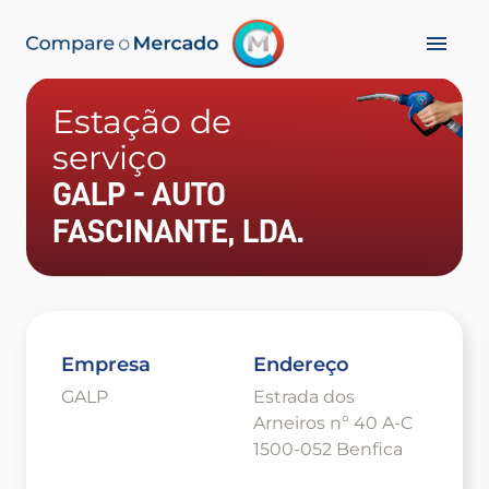
Estação de
serviço
GALP - AUTO
FASCINANTE, LDA.
Empresa
Endereço
GALP
Estrada dos
Arneiros nº 40 A-C
1500-052 Benfica