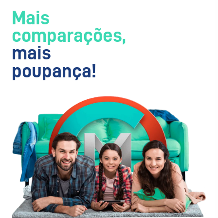
Mais
comparações,
mais
poupança!