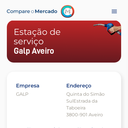
Estação de
serviço
Galp Aveiro
Empresa
Endereço
GALP
Quinta do Simão
SulEstrada da
Taboeira
3800-901 Aveiro