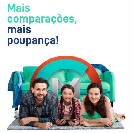
Mais
comparações,
mais
poupança!