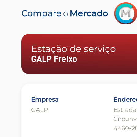
Estação de serviço
GALP Freixo
Empresa
Endere
GALP
Estrada
Circunv
4460-2