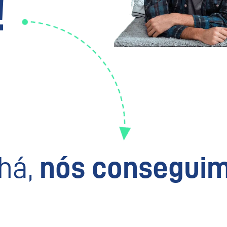
!
há,
nós conseguim