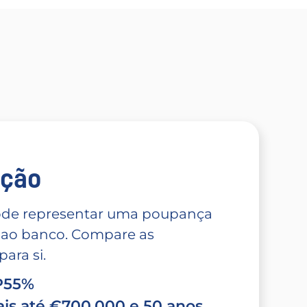
̧ão
 pode representar uma poupança
 ao banco. Compare as
ara si.
TP55%
is até €700.000 e 50 anos