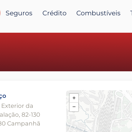
Seguros
Crédito
Combustíveis
ço
+
 Exterior da
−
alação, 82-130
80 Campanhã