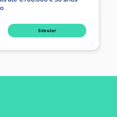
do
Simular