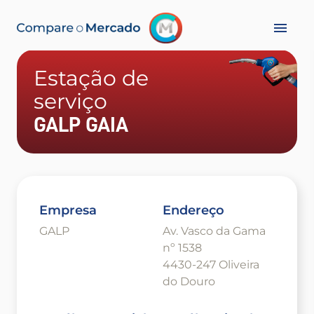
Estação de
serviço
GALP GAIA
Empresa
Endereço
GALP
Av. Vasco da Gama
nº 1538
4430-247 Oliveira
do Douro